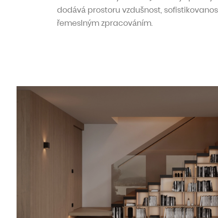
dodává prostoru vzdušnost, sofistikovanos
řemeslným zpracováním.