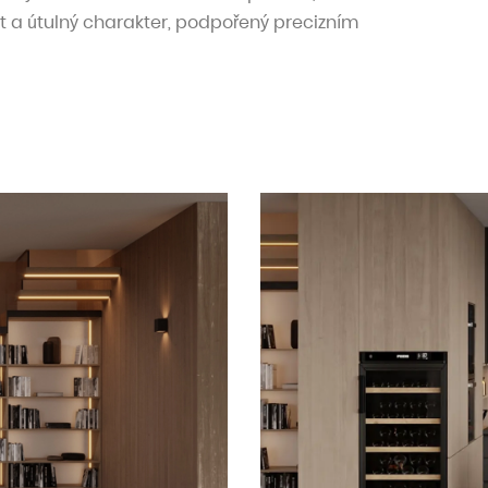
t a útulný charakter, podpořený precizním