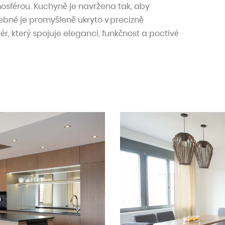
sférou. Kuchyně je navržena tak, aby
řebné je promyšleně ukryto v precizně
r, který spojuje eleganci, funkčnost a poctivé