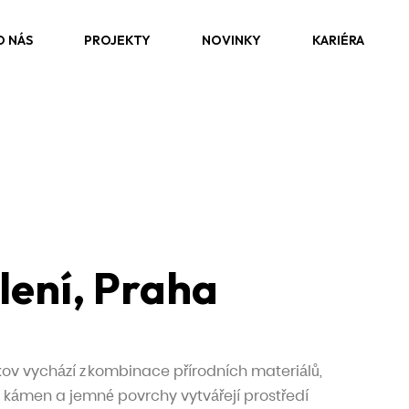
O NÁS
PROJEKTY
NOVINKY
KARIÉRA
lení, Praha
kov vychází z kombinace přírodních materiálů,
o, kámen a jemné povrchy vytvářejí prostředí