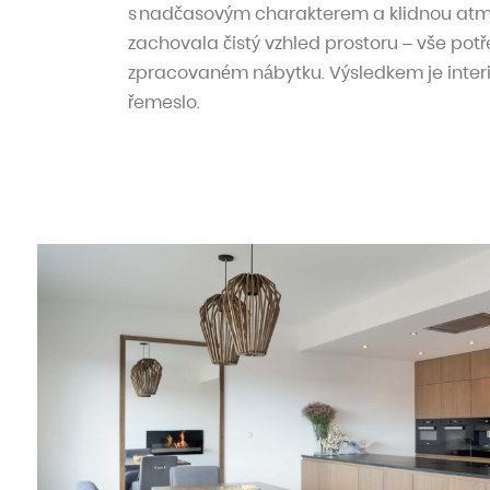
s nadčasovým charakterem a klidnou atmo
zachovala čistý vzhled prostoru – vše pot
zpracovaném nábytku. Výsledkem je interié
řemeslo.